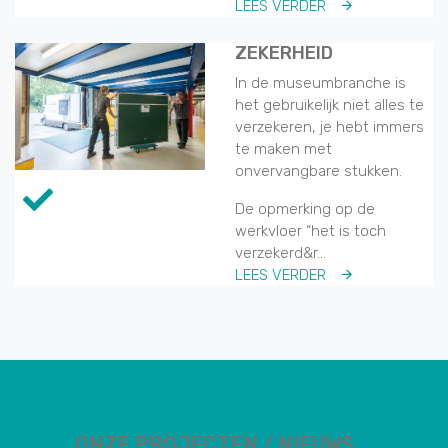
LEES VERDER
ZEKERHEID
In de museumbranche is
het gebruikelijk niet alles te
verzekeren, je hebt immers
te maken met
onvervangbare stukken.
De opmerking op de
werkvloer “het is toch
verzekerd&r...
LEES VERDER
ONZE PROJECTEN / NIEUWS