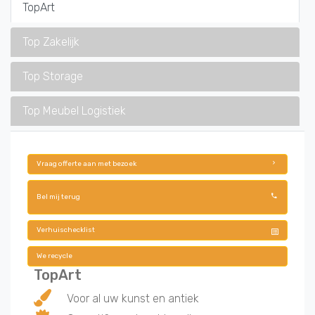
TopArt
Top Zakelijk
Top Storage
Top Meubel Logistiek
Vraag offerte aan met bezoek
Bel mij terug
Verhuischecklist
We recycle
TopArt
Voor al uw kunst en antiek