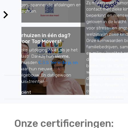
Zij maken met humor, improvisatie en creativiteit
contact met zieke kinderen, kinderen met een
beperking en mensen met dementie. Cliniclowns
geloven in de kracht van contact. Afleiding zorgt
voor stress- en angstreductie en verhoogt het
welzijn van zieke kinderen.
Onze kernwaarden binnen Top Movers:
familiebedrijven, samenwerken, respect voor mens
en milieu, kwaliteit en veiligheid, sluiten goed aan bij
de doelstellingen van Stichting Cliniclowns. Daarom
bieden wij de Cliniclowns financiële steun en helpen
wij hen met verschillende diensten. Zoals het
doneren van oude telefoons en cartridges die zij
kunnen inleveren en wij bieden hen landelijk bieden
opslag- en inzamelpunten voor speciale acties.
'Zorgen voor elkaar' is een gevoel dat wij als
familiebedrijf en nu eenmaal hebben.
LEES VERDER
Onze certificeringen: