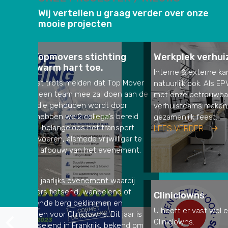
Wij vertellen u graag verder over onze
mooie projecten
Werkplek verhuizing
Interne & externe kantoorverhuizingen kunnen wij
natuurlijk ook. Als EPV (Erkende Project Verhuizer)
met onze betrouwbare (VOG), gediplomeerde
verhuisteams maken wij uw project tot een
gezamenlijk feest.
LEES VERDER
Cliniclowns
U heeft er vast wel eens van gehoord; de
Cliniclowns.