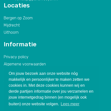
Locaties
Bergen op Zoom
Mijdrecht
Uithoorn
Informatie
Privacy policy
Algemene voorwaarden
We recycle
Om jouw bezoek aan onze website nóg
makkelijk en persoonlijker te maken zetten we
Volg je ons al?
cookies in. Met deze cookies kunnen wij en
derde partijen informatie over jou verzamelen en
Facebook
jouw internetgedrag binnen (en mogelijk ook
Instagram
buiten) onze website volgen.
Lees meer
Linkedin