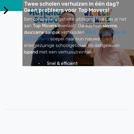
Twee scholen verhuizen in één dag?
Geen probleem voor Top Movers!
Een complexe logistieke uitdaging? Niet als je het
aan
Top Movers
overlaat! Dankzij hun
slimme,
duurzame aanpak
verhuisden
O.B.S. Wereldwijs en
KBS Hofland
soepel naar hun nieuwe,
energiezuinige schoolgebouw. En dat gewoon
lopend
met een verhuis-treintje!
·
Snel & efficiënt
·
Duurzaam & lokaal
·
Stressvrij voor leerkrachten & leerlingen
Bekijk graag
hier
de video!
Dank aan Top Movers voor deze vlekkeloze
verhuizing!
LEES VERDER