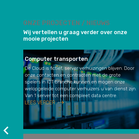
ONZE PROJECTEN / NIEUWS
Wij vertellen u graag verder over onze
mooie projecten
Computer transporten
De Cloud is fictief, server verhuizingen blijven. Door
onze contacten en contracten met de grote
spelers in ICT branche kunnen en mogen onze
welopgeleide computer verhuizers u van dienst zijn.
Van 1 server tot een compleet data centre.
LEES VERDER