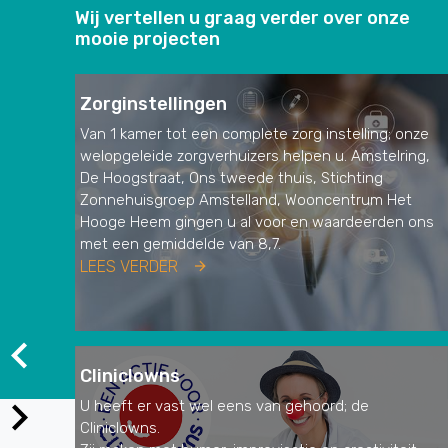
Wij vertellen u graag verder over onze
mooie projecten
Zorginstellingen
Van 1 kamer tot een complete zorg instelling; onze
welopgeleide zorgverhuizers helpen u. Amstelring,
De Hoogstraat, Ons tweede thuis, Stichting
Zonnehuisgroep Amstelland, Wooncentrum Het
Hooge Heem gingen u al voor en waardeerden ons
met een gemiddelde van 8,7.
LEES VERDER
Cliniclowns
U heeft er vast wel eens van gehoord; de
Cliniclowns.