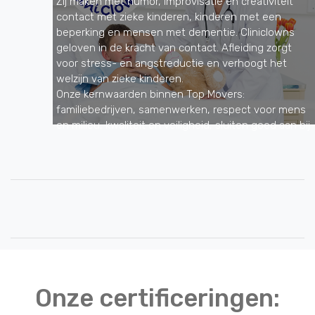
Zij maken met humor, improvisatie en creativiteit
contact met zieke kinderen, kinderen met een
beperking en mensen met dementie. Cliniclowns
geloven in de kracht van contact. Afleiding zorgt
voor stress- en angstreductie en verhoogt het
welzijn van zieke kinderen.
Onze kernwaarden binnen Top Movers:
familiebedrijven, samenwerken, respect voor mens
en milieu, kwaliteit en veiligheid, sluiten goed aan bij
de doelstellingen van Stichting Cliniclowns. Daarom
bieden wij de Cliniclowns financiële steun en helpen
wij hen met verschillende diensten. Zoals het
doneren van oude telefoons en cartridges die zij
kunnen inleveren en wij bieden hen landelijk bieden
opslag- en inzamelpunten voor speciale acties.
'Zorgen voor elkaar' is een gevoel dat wij als
familiebedrijf en nu eenmaal hebben.
LEES VERDER
Onze certificeringen: