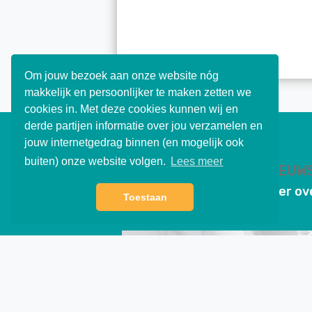
Om jouw bezoek aan onze website nóg
makkelijk en persoonlijker te maken zetten we
cookies in. Met deze cookies kunnen wij en
derde partijen informatie over jou verzamelen en
jouw internetgedrag binnen (en mogelijk ook
buiten) onze website volgen.
Lees meer
ONZE PROJECTEN / NIEUW
Wij vertellen u graag verder o
Toestaan
mooie projecten
Rollende Keukens
Rollende keukens...