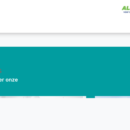
S
ver onze