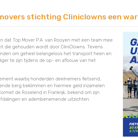
movers stichting Cliniclowns een war
lden dat Top Mover P.A. van Rooyen met een team mee
ocht die gehouden wordt door CliniClowns. Tevens
onden om geheel belangeloos het transport heen en
lliger te zijn tijdens de op- en afbouw van het
enement waarbij honderden deelnemers fietsend,
ende berg beklimmen en hiermee geld inzamelen
e Cormet de Roselend in Frankrijk, bekend om zijn
fdalingen en adembenemende uitzichten.