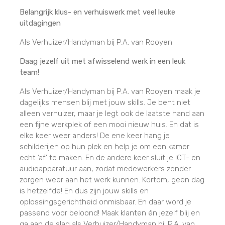
Belangrijk klus- en verhuiswerk met veel leuke
uitdagingen
Als Verhuizer/Handyman bij P.A. van Rooyen
Daag jezelf uit met afwisselend werk in een leuk
team!
Als Verhuizer/Handyman bij P.A. van Rooyen maak je
dagelijks mensen blij met jouw skills. Je bent niet
alleen verhuizer, maar je legt ook de laatste hand aan
een fijne werkplek of een mooi nieuw huis. En dat is
elke keer weer anders! De ene keer hang je
schilderijen op hun plek en help je om een kamer
echt ‘af’ te maken. En de andere keer sluit je ICT- en
audioapparatuur aan, zodat medewerkers zonder
zorgen weer aan het werk kunnen. Kortom, geen dag
is hetzelfde! En dus zijn jouw skills en
oplossingsgerichtheid onmisbaar. En daar word je
passend voor beloond! Maak klanten én jezelf blij en
ga aan de slag als Verhuizer/Handyman bij P.A. van