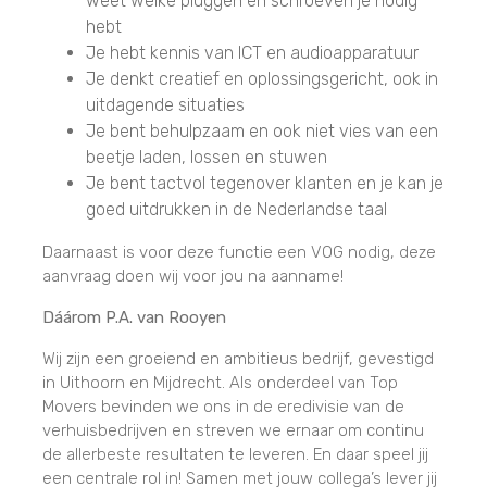
weet welke pluggen en schroeven je nodig
hebt
Je hebt kennis van ICT en audioapparatuur
Je denkt creatief en oplossingsgericht, ook in
uitdagende situaties
Je bent behulpzaam en ook niet vies van een
beetje laden, lossen en stuwen
Je bent tactvol tegenover klanten en je kan je
goed uitdrukken in de Nederlandse taal
Daarnaast is voor deze functie een VOG nodig, deze
aanvraag doen wij voor jou na aanname!
Dáárom P.A. van Rooyen
Wij zijn een groeiend en ambitieus bedrijf, gevestigd
in Uithoorn en Mijdrecht. Als onderdeel van Top
Movers bevinden we ons in de eredivisie van de
verhuisbedrijven en streven we ernaar om continu
de allerbeste resultaten te leveren. En daar speel jij
een centrale rol in! Samen met jouw collega’s lever jij