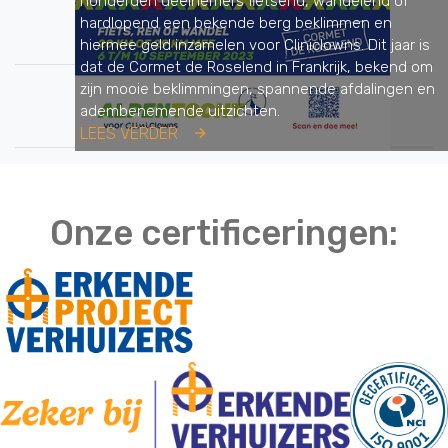
honderden deelnemers fietsend, wandelend of
hardlopend een bekende berg beklimmen en
hiermee geld inzamelen voor Cliniclowns. Dit jaar is
dat de Cormet de Roselend in Frankrijk, bekend om
zijn mooie beklimmingen, spannende afdalingen en
adembenemende uitzichten.
LEES VERDER
Onze certificeringen: