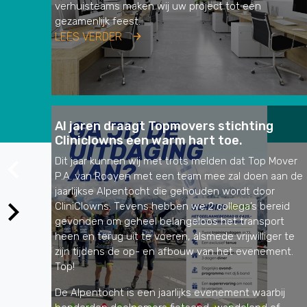
verhuisteams maken wij uw project tot een
gezamenlijk feest.
LEES VERDER
Al jaren draagt Topmovers stichting
Cliniclowns een warm hart toe.
Dit jaar kunnen wij met trots melden dat Top Mover
P.A. van Rooyen met een team mee zal doen aan de
jaarlijkse Alpentocht die gehouden wordt door
CliniClowns. Tevens hebben we 2 collega’s bereid
gevonden om geheel belangeloos het transport
heen en terug uit te voeren, alsmede vrijwilliger te
zijn tijdens de op- en afbouw van het evenement.
Top!
De Alpentocht is een jaarlijks evenement waarbij