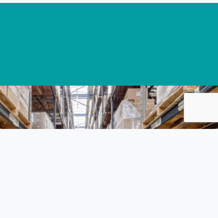
DELIJK
G
, die voor ons allen
t van belang om met
crisis heen te komen.
ende P.A. Van Rooyen
ordelijk Marktgedrag
 het voor veel
r twaalf" is,
oit.
:
r en gemaakte
 over de mogelijkheden
mogelijkheden
 we hebben elkaar