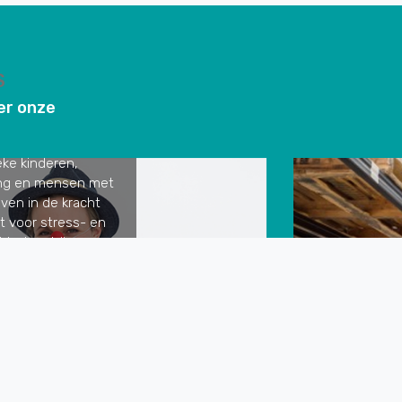
VERANTWOOR
MARKTGEDRA
Juist in deze tijd
moeilijk is, is he
S
elkaar door deze 
ver onze
Vorig jaar al tek
de Code Verantwo
en deze blijkt, nu
bedrijven "vijf voo
belangrijker dan o
Dus wij roepen op
Respecteer elkaa
afspraken
en
Praat met elkaar
in plaats van on
Zorg voor elkaar,
aan. Deze
nodig
an Rooyen
rijke stap